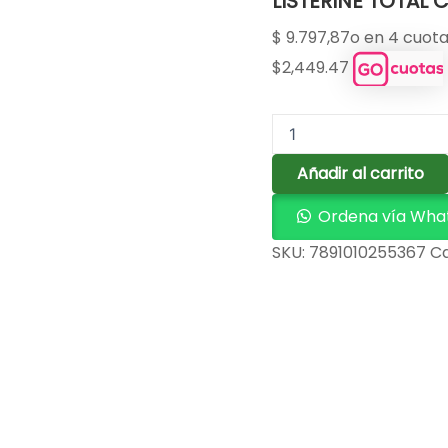
LISTERINE TOTAL 
500
ML
$
9.797,87
o en 4 cuota
ENJ
BUC
$2,449.47
cantidad
Añadir al carrito
Ordena vía Wha
SKU:
7891010255367
Ca