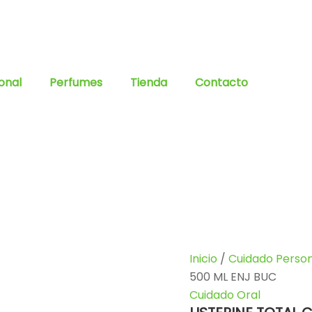
onal
Perfumes
Tienda
Contacto
LISTERINE
Inicio
/
Cuidado Person
TOTAL
500 ML ENJ BUC
CON
Cuidado Oral
FLUOR