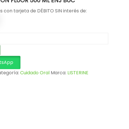
CON FLUOR 500 ML ENJ BUC
s con tarjeta de DÉBITO SIN interés de:
tsApp
tegoría:
Cuidado Oral
Marca:
LISTERINE