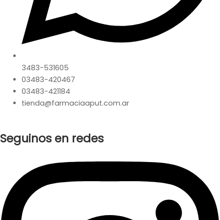
3483-531605
03483-420467
03483-421184
tienda@farmaciaaput.com.ar
Seguinos en redes
Instagram
Facebook