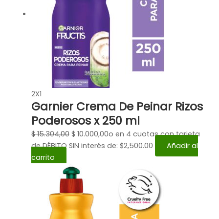
2X1
Garnier Crema De Peinar Rizos
Poderosos x 250 ml
$
15.304,00
$
10.000,00
o en 4 cuotas con tarjeta
de DÉBITO SIN interés de: $2,500.00
Añadir al
carrito