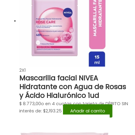
2X1
Mascarilla facial NIVEA
Hidratante con Agua de Rosas
y Ácido Hialurónico 1ud
$
8.773,00
o en 4 cuotas con tarjeta de DÉBITO SIN
interés de: $2,193.25
Añadir al carrito