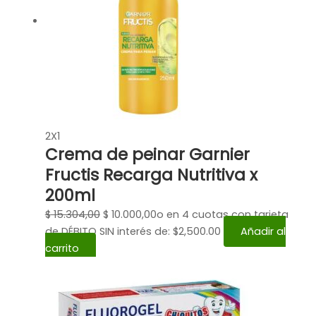
2X1
Crema de peinar Garnier
Fructis Recarga Nutritiva x
200ml
$
15.304,00
$
10.000,00
o en 4 cuotas con tarjeta
de DÉBITO SIN interés de: $2,500.00
Añadir al
carrito