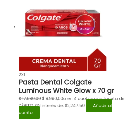
2X1
Pasta Dental Colgate
Luminous White Glow x 70 gr
$
17.980,00
$
8.990,00
o en 4 cuotas con tarjeta de
DÉBITO SIN interés de: $2,247.50
Añadir al
carrito