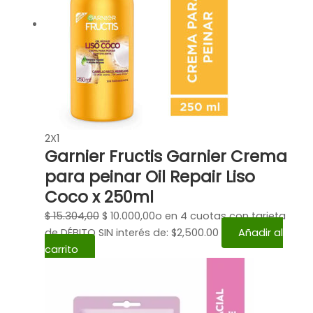
2X1
Garnier Fructis Garnier Crema
para peinar Oil Repair Liso
Coco x 250ml
$
15.304,00
$
10.000,00
o en 4 cuotas con tarjeta
de DÉBITO SIN interés de: $2,500.00
Añadir al
carrito