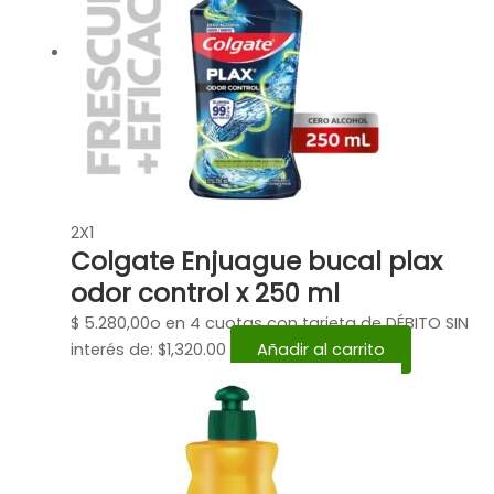
2X1
Colgate Enjuague bucal plax
odor control x 250 ml
$
5.280,00
o en 4 cuotas con tarjeta de DÉBITO SIN
interés de: $1,320.00
Añadir al carrito