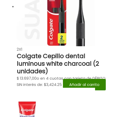
2X1
Colgate Cepillo dental
luminous white charcoal (2
unidades)
$
13.697,00
o en 4 cuotas con tarjeta de DÉBITO
SIN interés de: $3,424.25
Añadir al carrito