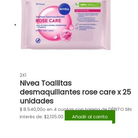
2X1
Nivea Toallitas
desmaquillantes rose care x 25
unidades
$
8.540,00
o en 4 cuotas con tarjeta de DÉBITO SIN
interés de: $2,135.00
Añadir al carrito