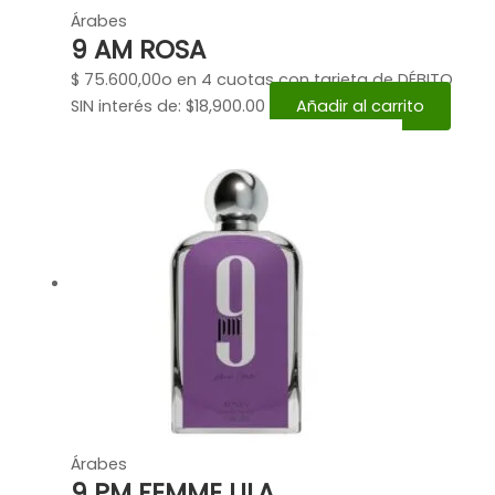
Árabes
9 AM ROSA
$
75.600,00
o en 4 cuotas con tarjeta de DÉBITO
SIN interés de: $18,900.00
Añadir al carrito
Árabes
9 PM FEMME LILA