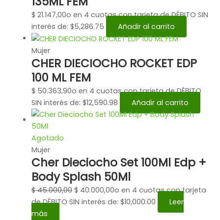
135ML FEM
$
21.147,00
o en 4 cuotas con tarjeta de DÉBITO SIN
interés de: $5,286.75
Añadir al carrito
Mujer
CHER DIECIOCHO ROCKET EDP
100 ML FEM
$
50.363,90
o en 4 cuotas con tarjeta de DÉBITO
SIN interés de: $12,590.98
Añadir al carrito
Agotado
Mujer
Cher Dieciocho Set 100Ml Edp +
Body Splash 50Ml
$
45.000,00
$
40.000,00
o en 4 cuotas con tarjeta
de DÉBITO SIN interés de: $10,000.00
Leer
más