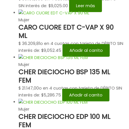
SIN interés de: $9,025.00
Leer más
Mujer
CARO CUORE EDT C-VAP X 90
ML
$
36.209,81
o en 4 cuotas con tarjeta de DÉBITO SIN
interés de: $9,052.45
Añadir al carrito
Mujer
CHER DIECIOCHO BSP 135 ML
FEM
$
21.147,00
o en 4 cuotas con tarjeta de DÉBITO SIN
interés de: $5,286.75
Añadir al carrito
Mujer
CHER DIECIOCHO EDP 100 ML
FEM