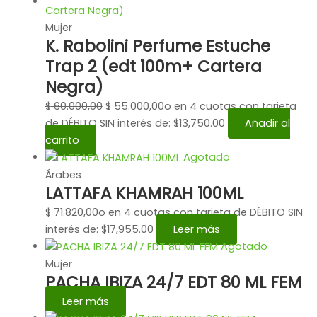
Mujer
K. Rabolini Perfume Estuche
Trap 2 (edt 100m+ Cartera
Negra)
$
60.000,00
$
55.000,00
o en 4 cuotas con tarjeta
de DÉBITO SIN interés de: $13,750.00
Añadir al
carrito
Agotado
Árabes
LATTAFA KHAMRAH 100ML
$
71.820,00
o en 4 cuotas con tarjeta de DÉBITO SIN
interés de: $17,955.00
Leer más
Agotado
Mujer
PACHA IBIZA 24/7 EDT 80 ML FEM
Leer más