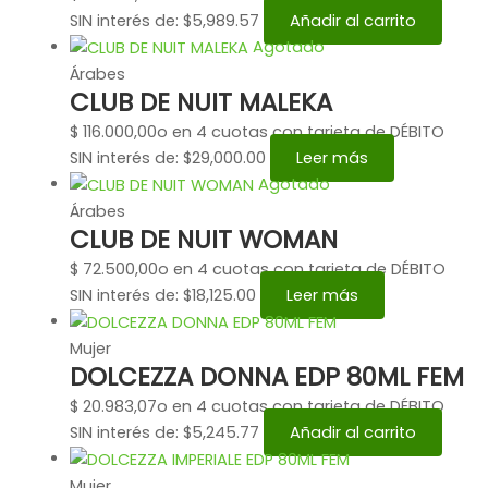
SIN interés de: $5,989.57
Añadir al carrito
Agotado
Árabes
CLUB DE NUIT MALEKA
$
116.000,00
o en 4 cuotas con tarjeta de DÉBITO
SIN interés de: $29,000.00
Leer más
Agotado
Árabes
CLUB DE NUIT WOMAN
$
72.500,00
o en 4 cuotas con tarjeta de DÉBITO
SIN interés de: $18,125.00
Leer más
Mujer
DOLCEZZA DONNA EDP 80ML FEM
$
20.983,07
o en 4 cuotas con tarjeta de DÉBITO
SIN interés de: $5,245.77
Añadir al carrito
Mujer