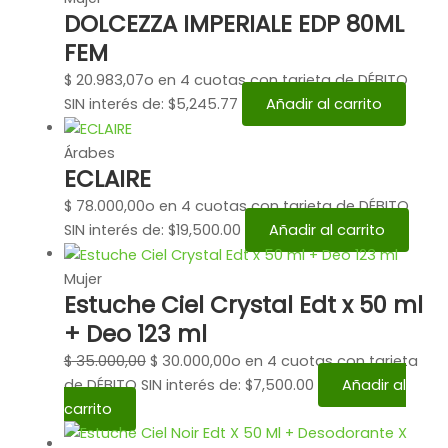
DOLCEZZA IMPERIALE EDP 80ML
FEM
$
20.983,07
o en 4 cuotas con tarjeta de DÉBITO
SIN interés de: $5,245.77
Añadir al carrito
Árabes
ECLAIRE
$
78.000,00
o en 4 cuotas con tarjeta de DÉBITO
SIN interés de: $19,500.00
Añadir al carrito
Mujer
Estuche Ciel Crystal Edt x 50 ml
+ Deo 123 ml
$
35.000,00
$
30.000,00
o en 4 cuotas con tarjeta
de DÉBITO SIN interés de: $7,500.00
Añadir al
carrito