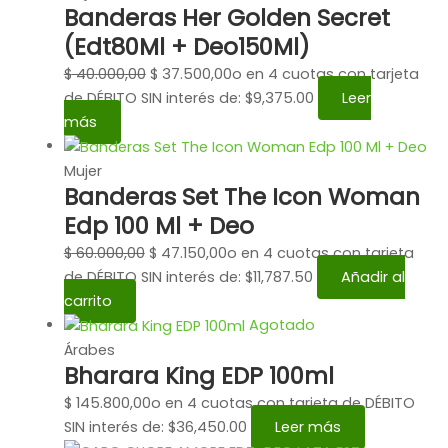
Banderas Her Golden Secret
(Edt80Ml + Deo150Ml)
$
40.000,00
$
37.500,00
o en 4 cuotas con tarjeta
de DÉBITO SIN interés de: $9,375.00
Leer
más
Mujer
Banderas Set The Icon Woman
Edp 100 Ml + Deo
$
60.000,00
$
47.150,00
o en 4 cuotas con tarjeta
de DÉBITO SIN interés de: $11,787.50
Añadir al
carrito
Agotado
Árabes
Bharara King EDP 100ml
$
145.800,00
o en 4 cuotas con tarjeta de DÉBITO
SIN interés de: $36,450.00
Leer más