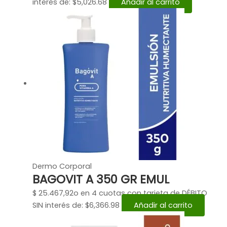
interés de: $5,026.68
Añadir al carrito
Dermo Corporal
BAGOVIT A 350 GR EMUL
$
25.467,92
o en 4 cuotas con tarjeta de DÉBITO
SIN interés de: $6,366.98
Añadir al carrito