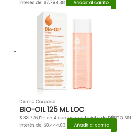
interés de: $7,784.38
Añadir al carrito
Dermo Corporal
BIO-OIL 125 ML LOC
$
33.776,12
o en 4 cuotas con tarjeta de DÉBITO SIN
interés de: $8,444.03
Añadir al carrito