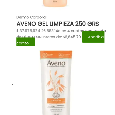
Dermo Corporal
AVENO GEL LIMPIEZA 250 GRS
$
37.975,92
$
26.583,14
o en 4 cuotas con tarjeta
de DÉBITO SIN interés de: $6,645.79
Añadir al
carrito