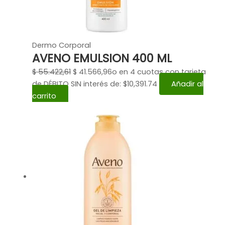
Dermo Corporal
AVENO EMULSION 400 ML
$
55.422,61
$
41.566,96
o en 4 cuotas con tarjeta
de DÉBITO SIN interés de: $10,391.74
Añadir al
carrito