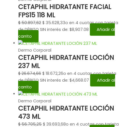
CETAPHIL HIDRATANTE FACIAL
FPS15 118 ML
$
50.897,62
$
35.628,33
o en 4 cuotas con tarjeta
de DÉBITO SIN interés de: $8,907.08
Añadir al
carrito
Dermo Corporal
CETAPHIL HIDRATANTE LOCIÓN
237 ML
$
26.674,66
$
18.672,26
o en 4 cuotas con tarjeta
de DÉBITO SIN interés de: $4,668.07
Añadir al
carrito
Dermo Corporal
CETAPHIL HIDRATANTE LOCIÓN
473 ML
$
56.705,25
$
39.693,68
o en 4 cuotas con tarjeta