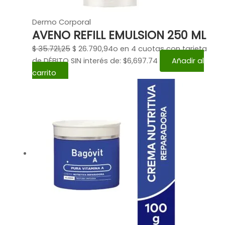
Dermo Corporal
AVENO REFILL EMULSION 250 ML
$
35.721,25
$
26.790,94
o en 4 cuotas con tarjeta
de DÉBITO SIN interés de: $6,697.74
Añadir al
carrito