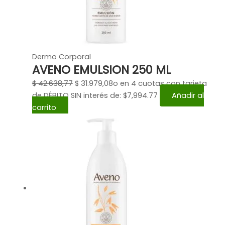
Dermo Corporal
AVENO EMULSION 250 ML
$
42.638,77
$
31.979,08
o en 4 cuotas con tarjeta
de DÉBITO SIN interés de: $7,994.77
Añadir al
carrito