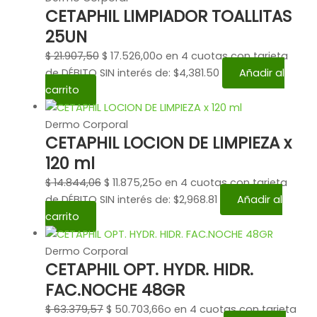
CETAPHIL LIMPIADOR TOALLITAS
25UN
$
21.907,50
$
17.526,00
o en 4 cuotas con tarjeta
de DÉBITO SIN interés de: $4,381.50
Añadir al
carrito
Dermo Corporal
CETAPHIL LOCION DE LIMPIEZA x
120 ml
$
14.844,06
$
11.875,25
o en 4 cuotas con tarjeta
de DÉBITO SIN interés de: $2,968.81
Añadir al
carrito
Dermo Corporal
CETAPHIL OPT. HYDR. HIDR.
FAC.NOCHE 48GR
$
63.379,57
$
50.703,66
o en 4 cuotas con tarjeta