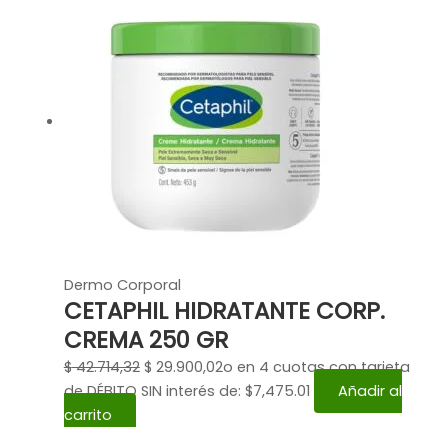
Dermo Corporal
CETAPHIL HIDRATANTE CORP.
CREMA 250 GR
$
42.714,32
$
29.900,02
o en 4 cuotas con tarjeta
de DÉBITO SIN interés de: $7,475.01
Añadir al
carrito