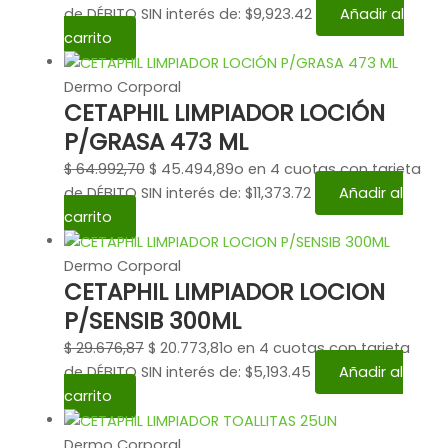
de DÉBITO SIN interés de: $9,923.42
Añadir al
carrito
Dermo Corporal
CETAPHIL LIMPIADOR LOCIÓN
P/GRASA 473 ML
$
64.992,70
$
45.494,89
o en 4 cuotas con tarjeta
de DÉBITO SIN interés de: $11,373.72
Añadir al
carrito
Dermo Corporal
CETAPHIL LIMPIADOR LOCION
P/SENSIB 300ML
$
29.676,87
$
20.773,81
o en 4 cuotas con tarjeta
de DÉBITO SIN interés de: $5,193.45
Añadir al
carrito
Dermo Corporal