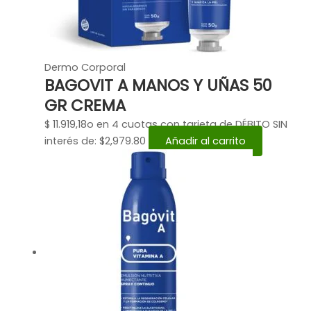
Dermo Corporal
BAGOVIT A MANOS Y UÑAS 50
GR CREMA
$
11.919,18
o en 4 cuotas con tarjeta de DÉBITO SIN
interés de: $2,979.80
Añadir al carrito