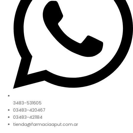
3483-531605
03483-420467
03483-421184
tienda@farmaciaaput.com.ar