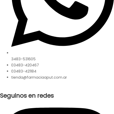
3483-531605
03483-420467
03483-421184
tienda@farmaciaaput.com.ar
Seguinos en redes
Instagram
Facebook