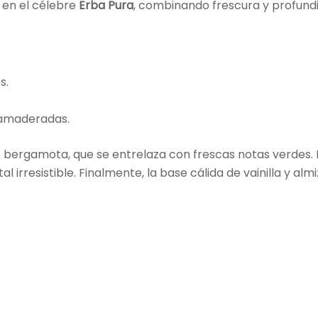
a en el célebre
Erba Pura
, combinando frescura y profundi
s.
s amaderadas.
 bergamota, que se entrelaza con frescas notas verdes. En
l irresistible. Finalmente, la base cálida de vainilla y a