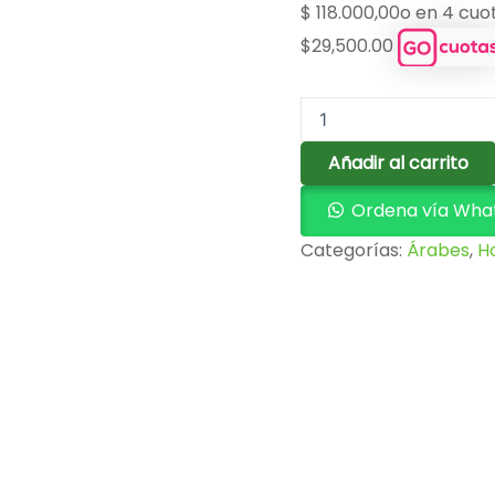
120
$
118.000,00
o en 4 cuo
ML
$29,500.00
cantidad
Añadir al carrito
Ordena vía Wha
Categorías:
Árabes
,
H