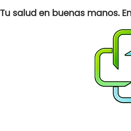
AL
Ir
HARAMAIN
Tu salud en buenas manos. Env
al
GOLD
contenido
EDITION
120
ML
cantidad