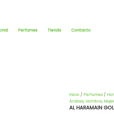
onal
Perfumes
Tienda
Contacto
AL
Inicio
/
Perfumes
/
Ho
HARAMAIN
Árabes
,
Hombre
,
Muje
GOLD
AL HARAMAIN GOL
EDITION