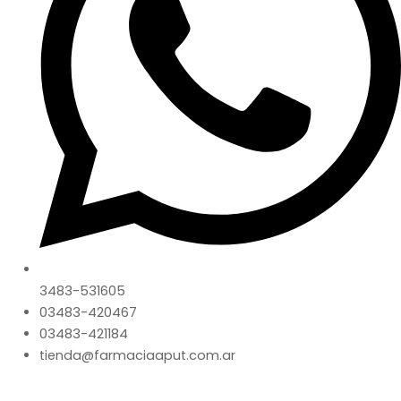
3483-531605
03483-420467
03483-421184
tienda@farmaciaaput.com.ar