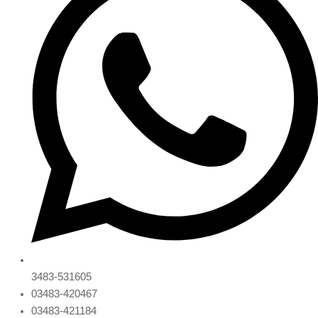
3483-531605
03483-420467
03483-421184