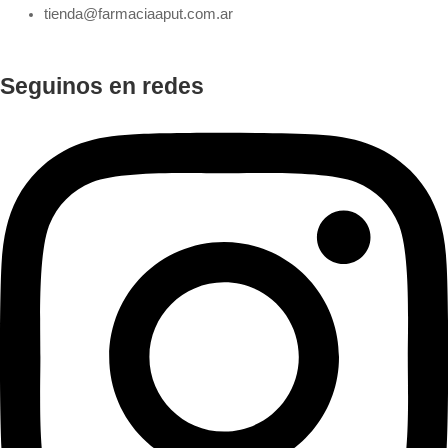
tienda@farmaciaaput.com.ar
Seguinos en redes
Instagram
Facebook