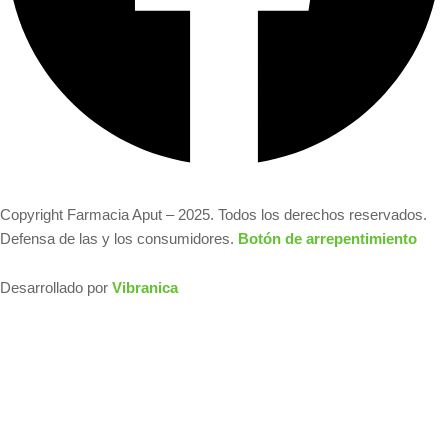
Copyright Farmacia Aput – 2025. Todos los derechos reservados.
Defensa de las y los consumidores.
Botón de arrepentimiento
Desarrollado por
Vibranica
BANDOLERA ONA
SAEZ BEIGE 04
$
52.400,00
$
40.000,00
o en 4 cuotas con tarjeta de DÉBITO
SIN interés de: $10,000.00