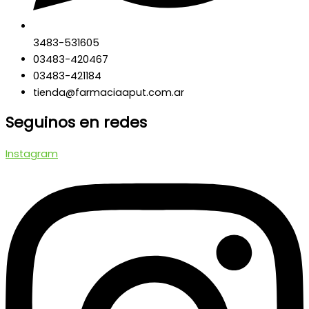
3483-531605
03483-420467
03483-421184
tienda@farmaciaaput.com.ar
Seguinos en redes
Instagram