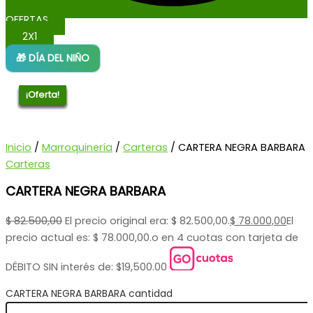
OFERTAS
2X1
🎁 DÍA DEL NIÑO
¡Oferta!
¡Oferta!
¡Oferta!
¡Oferta!
¡Oferta!
¡Oferta!
¡Oferta!
Inicio
/
Marroquinería
/
Carteras
/ CARTERA NEGRA BARBARA
Carteras
CARTERA NEGRA BARBARA
$
82.500,00
El precio original era: $ 82.500,00.
$
78.000,00
El
precio actual es: $ 78.000,00.
o en 4 cuotas con tarjeta de
DÉBITO SIN interés de: $19,500.00
CARTERA NEGRA BARBARA cantidad