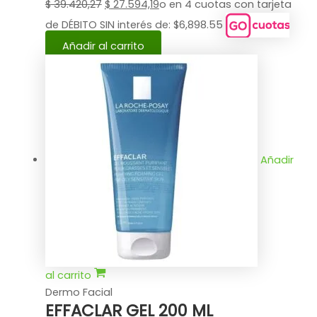
$
39.420,27
$
27.594,19
o en 4 cuotas con tarjeta
de DÉBITO SIN interés de: $6,898.55
Añadir al carrito
Añadir
al carrito
Dermo Facial
EFFACLAR GEL 200 ML