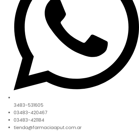
3483-531605
03483-420467
03483-421184
tienda@farmaciaaput.com.ar