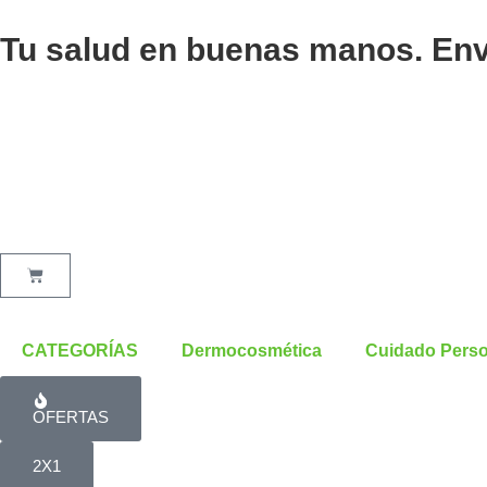
DOVE
Ir
DEO
al
Tu salud en buenas manos. Enví
AER
contenido
ANT.
ORIGINAL
72HS
X
150ML
cantidad
Cart
CATEGORÍAS
Dermocosmética
Cuidado Perso
OFERTAS
2X1