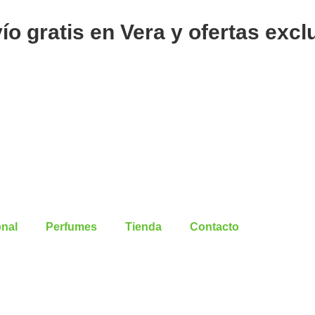
DOVE
DEO
o gratis en Vera y ofertas excl
AER
ANT.
ORIGINAL
72HS
X
150ML
cantidad
nal
Perfumes
Tienda
Contacto