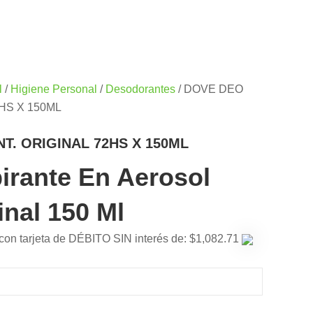
l
/
Higiene Personal
/
Desodorantes
/ DOVE DEO
HS X 150ML
T. ORIGINAL 72HS X 150ML
pirante En Aerosol
inal 150 Ml
 con tarjeta de DÉBITO SIN interés de: $1,082.71