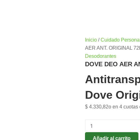
Inicio
/
Cuidado Persona
AER ANT. ORIGINAL 72
Desodorantes
DOVE DEO AER AN
Antitrans
Dove Orig
$
4.330,82
o en 4 cuotas
Añadir al carrito