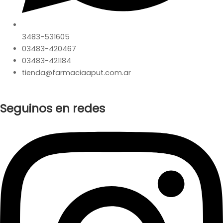
3483-531605
03483-420467
03483-421184
tienda@farmaciaaput.com.ar
Seguinos en redes
Instagram
Facebook