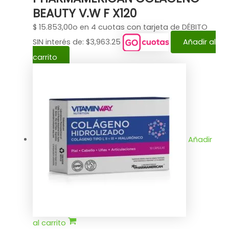
BEAUTY V.W F X120
$
15.853,00
o en 4 cuotas con tarjeta de DÉBITO
SIN interés de: $3,963.25
Añadir al
carrito
Añadir
al carrito