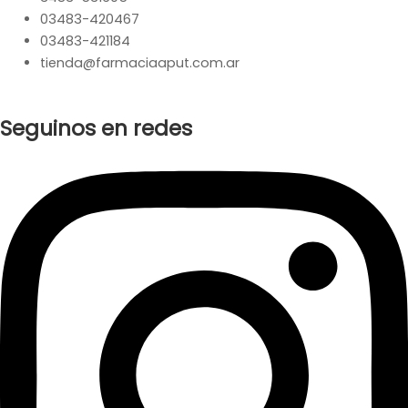
03483-420467
03483-421184
tienda@farmaciaaput.com.ar
Seguinos en redes
Instagram
Facebook