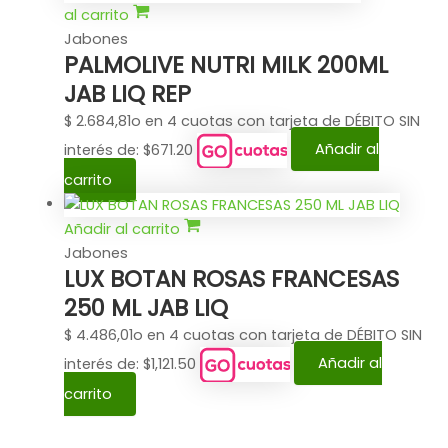
al carrito
Jabones
PALMOLIVE NUTRI MILK 200ML
JAB LIQ REP
$
2.684,81
o en 4 cuotas con tarjeta de DÉBITO SIN
interés de: $671.20
Añadir al
carrito
Añadir al carrito
Jabones
LUX BOTAN ROSAS FRANCESAS
250 ML JAB LIQ
$
4.486,01
o en 4 cuotas con tarjeta de DÉBITO SIN
interés de: $1,121.50
Añadir al
carrito