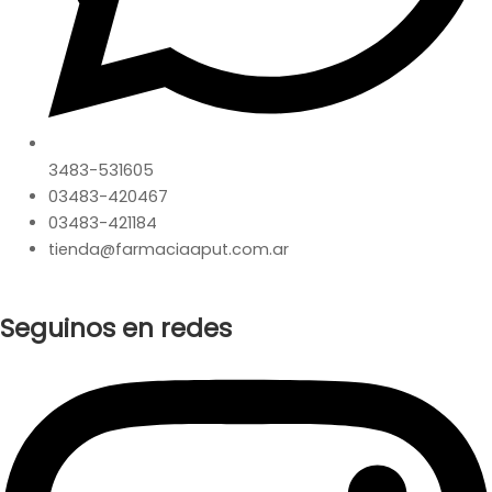
3483-531605
03483-420467
03483-421184
tienda@farmaciaaput.com.ar
Seguinos en redes
Instagram
Facebook