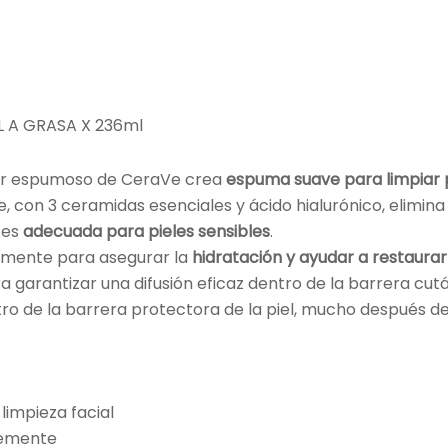
 A GRASA X 236ml
dor espumoso de CeraVe crea
espuma suave para limpiar 
te, con 3 ceramidas esenciales y ácido hialurónico, elimin
 es
adecuada para pieles sensibles
.
amente para asegurar la
hidratación y ayudar a restaurar
garantizar una difusión eficaz dentro de la barrera cután
tro de la barrera protectora de la piel, mucho después d
, limpieza facial
vemente