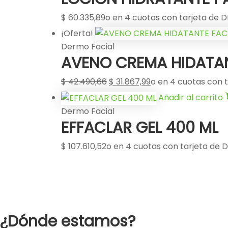
$
60.335,89
o en 4 cuotas con tarjeta de D
El
El
¡Oferta!
precio
precio
Dermo Facial
AVENO CREMA HIDATANT
original
actual
era:
es:
$
42.490,66
$
31.867,99
o en 4 cuotas con t
$ 42.490,66.
$ 31.867,99.
Añadir al carrito
Dermo Facial
EFFACLAR GEL 400 ML
$
107.610,52
o en 4 cuotas con tarjeta de D
¿Dónde estamos?