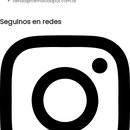
tienda@farmaciaaput.com.ar
Seguinos en redes
Instagram
Facebook