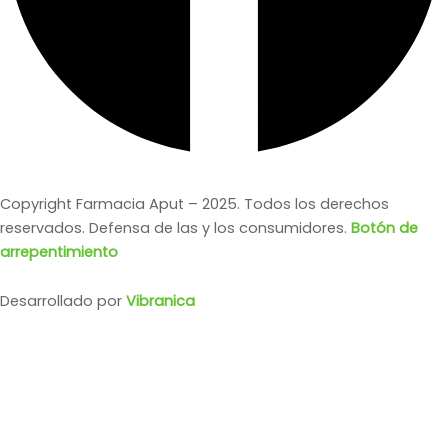
Copyright Farmacia Aput – 2025. Todos los derechos
reservados. Defensa de las y los consumidores.
Botón de
arrepentimiento
Desarrollado por
Vibranica
KEVIN METAL EDT SPRAY
X 100 ML
$
21.900,00
o en 4 cuotas con tarjeta de DÉBITO SIN