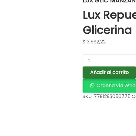
LUX GLIC MANZANI
Lux Repue
Glicerina
$
3.562,22
Añadir al carrito
Ordena vía Wha
SKU:
7791293050775
C