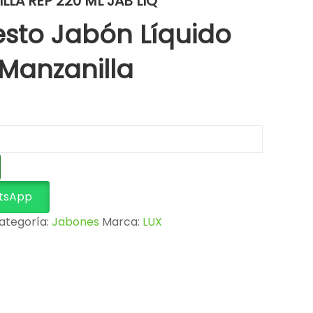
LLA REP 220 ML JAB LIQ
sto Jabón Líquido
 Manzanilla
tsApp
ategoría:
Jabones
Marca:
LUX