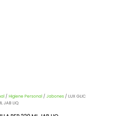
al
/
Higiene Personal
/
Jabones
/ LUX GLIC
L JAB LIQ