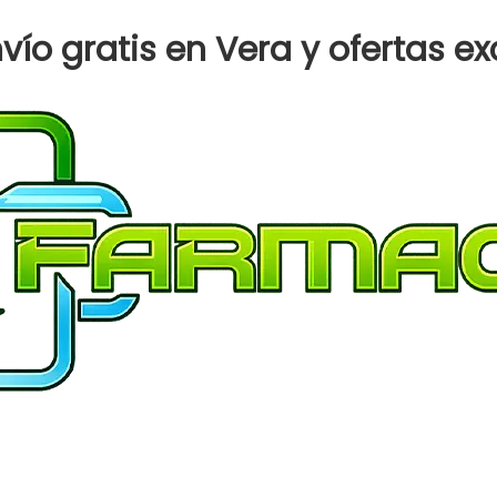
LUX
GLIC
ío gratis en Vera y ofertas ex
MANZANILLA
REP
220
ML
JAB
LIQ
cantidad