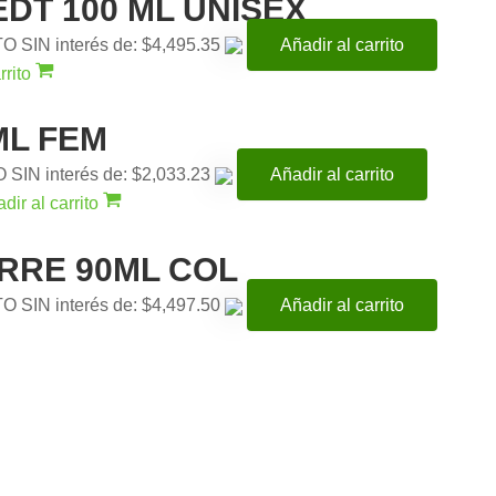
DT 100 ML UNISEX
TO SIN interés de: $4,495.35
Añadir al carrito
rrito
ML FEM
O SIN interés de: $2,033.23
Añadir al carrito
dir al carrito
ORRE 90ML COL
TO SIN interés de: $4,497.50
Añadir al carrito