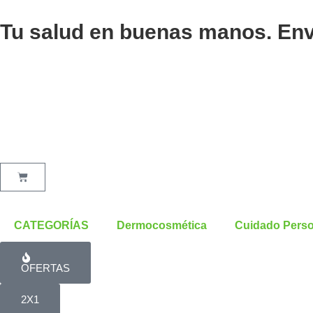
MUJERCITAS
Ir
JOLIE
al
Tu salud en buenas manos. Enví
EDT
contenido
50
ML
FEM
cantidad
Cart
CATEGORÍAS
Dermocosmética
Cuidado Perso
OFERTAS
2X1