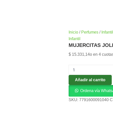
MUJERCITAS
Inicio
/
Perfumes
/
Infanti
JOLIE
Infantil
EDT
MUJERCITAS JOLI
50
ML
$
15.331,14
o en 4 cuota
FEM
cantidad
Añadir al carrito
Ordena vía What
SKU:
7791600091040
C