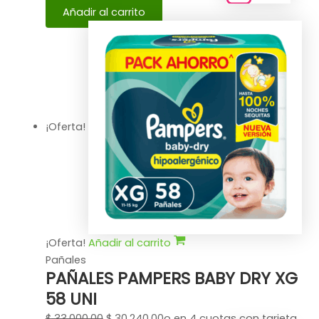
Añadir al carrito
¡Oferta!
¡Oferta!
Añadir al carrito
Pañales
PAÑALES PAMPERS BABY DRY XG
58 UNI
$
33.000,00
$
30.240,00
o en 4 cuotas con tarjeta