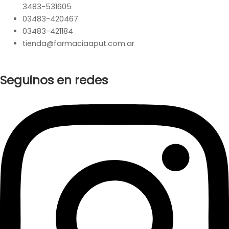
3483-531605
03483-420467
03483-421184
tienda@farmaciaaput.com.ar
Seguinos en redes
Instagram
Facebook