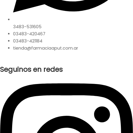
3483-531605
03483-420467
03483-421184
tienda@farmaciaaput.com.ar
Seguinos en redes
Instagram
Facebook