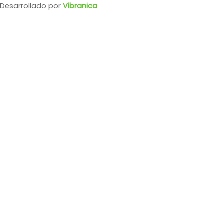
Desarrollado por
Vibranica
Shampoo
Dove Reconstrucción Completa x 400 ml
$
8.918,00
$
6.243,00
o en 4 cuotas con tarjeta de DÉBITO
SIN interés de: $1,560.75