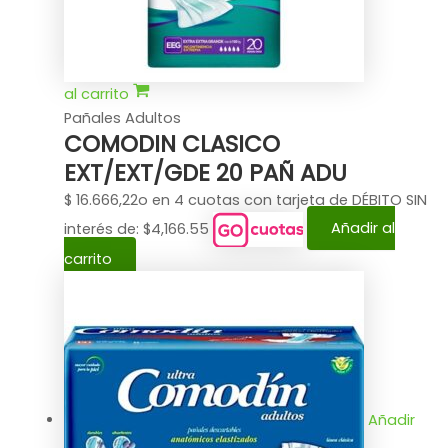
al carrito
Pañales Adultos
COMODIN CLASICO
EXT/EXT/GDE 20 PAÑ ADU
$
16.666,22
o en 4 cuotas con tarjeta de DÉBITO SIN
interés de: $4,166.55
Añadir al
carrito
Añadir