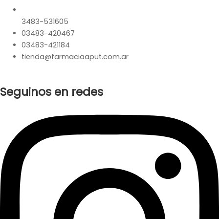
3483-531605
03483-420467
03483-421184
tienda@farmaciaaput.com.ar
Seguinos en redes
Instagram
Facebook