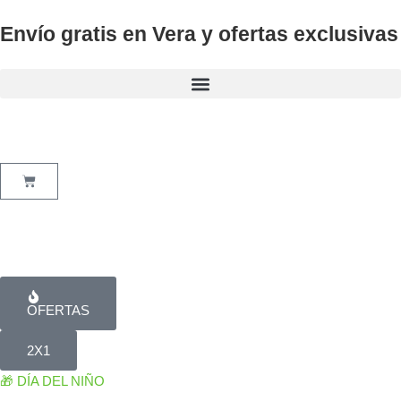
VIDOL
VIDOL
Ir
TALCO
TALCO
Envío gratis en Vera y ofertas exclusivas
al
FLORAL
FLORAL
contenido
200
200
GRS
GRS
TAL
TAL
cantidad
cantidad
Cart
OFERTAS
2X1
🎁 DÍA DEL NIÑO