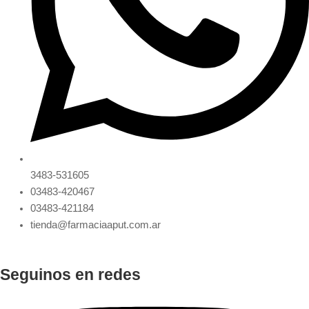
3483-531605
03483-420467
03483-421184
tienda@farmaciaaput.com.ar
Seguinos en redes
Instagram
Facebook