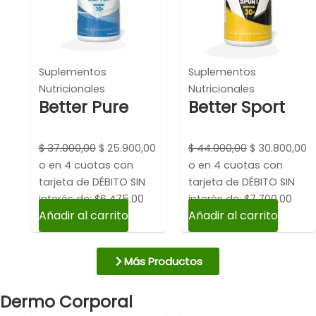
$ 37.000,00.
$ 25.900,00.
$ 44.000,00.
$ 
Suplementos
Suplementos
Nutricionales
Nutricionales
Better Pure
Better Sport
$
37.000,00
$
25.900,00
$
44.000,00
$
30.800,00
o en 4 cuotas con
o en 4 cuotas con
tarjeta de DÉBITO SIN
tarjeta de DÉBITO SIN
interés de: $6,475.00
interés de: $7,700.00
Añadir al carrito
Añadir al carrito
Más Productos
Dermo Corporal