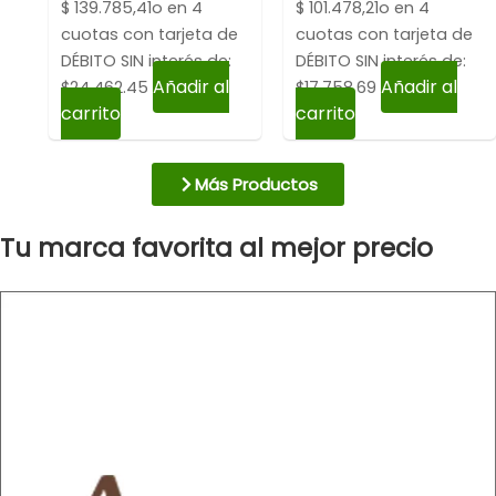
$
139.785,41
o en 4
$
101.478,21
o en 4
cuotas con tarjeta de
cuotas con tarjeta de
DÉBITO SIN interés de:
DÉBITO SIN interés de:
Añadir al
Añadir al
$24,462.45
$17,758.69
carrito
carrito
Más Productos
Tu marca favorita al mejor precio