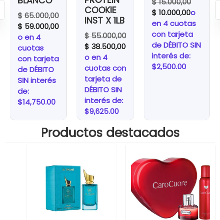
BLANCO
$
15.000,00
COOKIE
$
10.000,00
o
$
65.000,00
INST X 1LB
en 4 cuotas
$
59.000,00
con tarjeta
$
55.000,00
o en 4
de DÉBITO SIN
$
38.500,00
cuotas
interés de:
o en 4
con tarjeta
$2,500.00
cuotas con
de DÉBITO
tarjeta de
SIN interés
DÉBITO SIN
de:
interés de:
$14,750.00
$9,625.00
Productos destacados