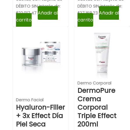
DÉBITO SIN interés de:
DÉBITO SIN interés de:
Añadir al
Añadir al
$22,017.47
$27,168.23
carrito
carrito
Dermo Corporal
DermoPure
Crema
Dermo Facial
Hyaluron-Filler
Corporal
+ 3x Effect Día
Triple Effect
Piel Seca
200ml