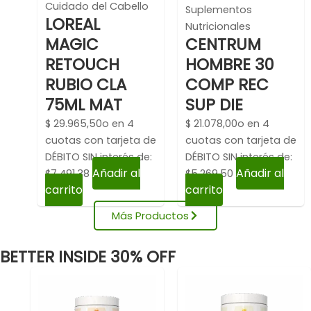
Cuidado del Cabello
Suplementos
LOREAL
Nutricionales
MAGIC
CENTRUM
RETOUCH
HOMBRE 30
RUBIO CLA
COMP REC
75ML MAT
SUP DIE
$
29.965,50
o en 4
$
21.078,00
o en 4
cuotas con tarjeta de
cuotas con tarjeta de
DÉBITO SIN interés de:
DÉBITO SIN interés de:
Añadir al
Añadir al
$7,491.38
$5,269.50
carrito
carrito
Más Productos
BETTER INSIDE 30% OFF
El
El
El
El
precio
precio
precio
p
original
actual
original
a