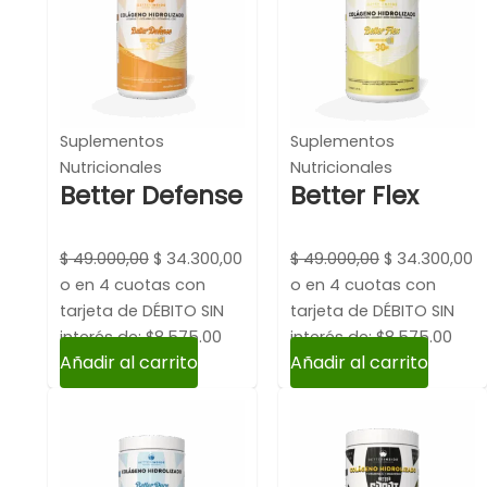
era:
es:
era:
es
$ 49.000,00.
$ 34.300,00.
$ 49.000,00.
$
Suplementos
Suplementos
Nutricionales
Nutricionales
Better Defense
Better Flex
$
49.000,00
$
34.300,00
$
49.000,00
$
34.300,00
o en 4 cuotas con
o en 4 cuotas con
tarjeta de DÉBITO SIN
tarjeta de DÉBITO SIN
interés de: $8,575.00
interés de: $8,575.00
Añadir al carrito
Añadir al carrito
El
El
El
El
precio
precio
precio
p
original
actual
original
a
era:
es:
era:
es