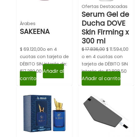
Ofertas Destacadas
Serum Gel de
Ducha DOVE
Árabes
SAKEENA
Skin Firming x
300 ml
$
69.120,00
o en 4
$
17.836,00
$
11.594,00
cuotas con tarjeta de
o en 4 cuotas con
DÉBITO SIN interés de:
tarjeta de DÉBITO SIN
Añadir al
$17,280.00
interés de: $2,898.50
carrito
Añadir al carrito