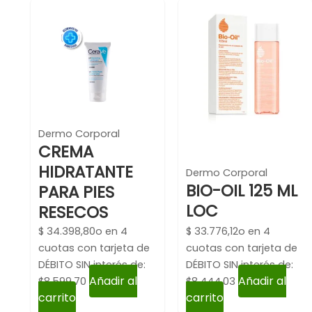
Dermo Corporal
CREMA
HIDRATANTE
Dermo Corporal
BIO-OIL 125 ML
PARA PIES
LOC
RESECOS
$
34.398,80
o en 4
$
33.776,12
o en 4
cuotas con tarjeta de
cuotas con tarjeta de
DÉBITO SIN interés de:
DÉBITO SIN interés de:
Añadir al
Añadir al
$8,599.70
$8,444.03
carrito
carrito