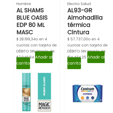
Hombre
Electro Salud
AL SHAMS
AL93-GR
BLUE OASIS
Almohadilla
EDP 80 ML
térmica
MASC
Cintura
$
28.199,34
o en 4
$
57.737,00
o en 4
cuotas con tarjeta de
cuotas con tarjeta de
DÉBITO SIN interés de:
DÉBITO SIN interés de:
Añadir al
Añadir al
$7,049.84
$14,434.25
carrito
carrito