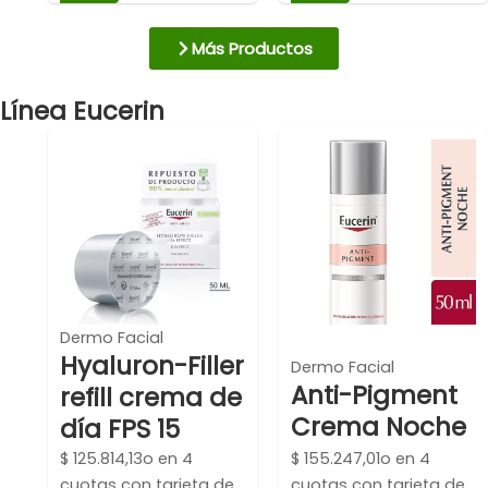
Más Productos
Línea Eucerin
Dermo Facial
Hyaluron-Filler
Dermo Facial
Anti-Pigment
refill crema de
Crema Noche
día FPS 15
$
125.814,13
o en 4
$
155.247,01
o en 4
cuotas con tarjeta de
cuotas con tarjeta de