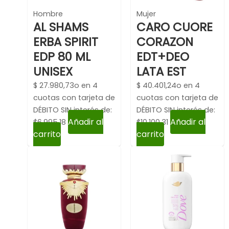
Hombre
Mujer
AL SHAMS
CARO CUORE
ERBA SPIRIT
CORAZON
EDP 80 ML
EDT+DEO
UNISEX
LATA EST
$
27.980,73
o en 4
$
40.401,24
o en 4
cuotas con tarjeta de
cuotas con tarjeta de
DÉBITO SIN interés de:
DÉBITO SIN interés de:
Añadir al
Añadir al
$6,995.18
$10,100.31
carrito
carrito
El
El
precio
pre
original
act
era:
es:
$ 17.836,00.
$ 11