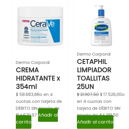
El
El
precio
pre
original
act
era:
es:
$ 21.907,50.
$ 1
Dermo Corporal
CETAPHIL
Dermo Corporal
CREMA
LIMPIADOR
HIDRATANTE x
TOALLITAS
354ml
25UN
$
58.683,88
o en 4
$
21.907,50
$
17.526,00
o
cuotas con tarjeta de
en 4 cuotas con
DÉBITO SIN interés de:
tarjeta de DÉBITO SIN
Añadir al
$14,670.97
interés de: $4,381.50
carrito
Añadir al carrito