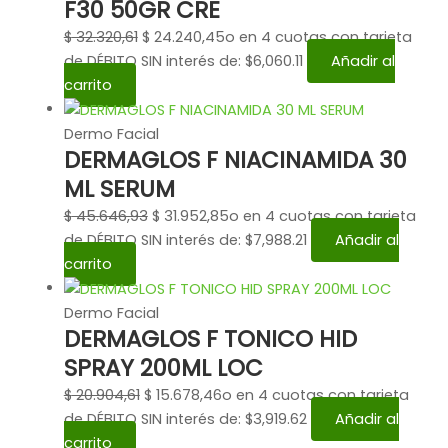
F30 50GR CRE
$
32.320,61
$
24.240,45
o en 4 cuotas con tarjeta
de DÉBITO SIN interés de: $6,060.11
Añadir al
carrito
Dermo Facial
DERMAGLOS F NIACINAMIDA 30
ML SERUM
$
45.646,93
$
31.952,85
o en 4 cuotas con tarjeta
de DÉBITO SIN interés de: $7,988.21
Añadir al
carrito
Dermo Facial
DERMAGLOS F TONICO HID
SPRAY 200ML LOC
$
20.904,61
$
15.678,46
o en 4 cuotas con tarjeta
de DÉBITO SIN interés de: $3,919.62
Añadir al
carrito