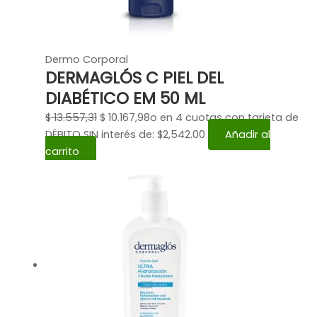
Dermo Corporal
DERMAGLÓS C PIEL DEL
DIABÉTICO EM 50 ML
$
13.557,31
$
10.167,98
o en 4 cuotas con tarjeta de
DÉBITO SIN interés de: $2,542.00
Añadir al
carrito