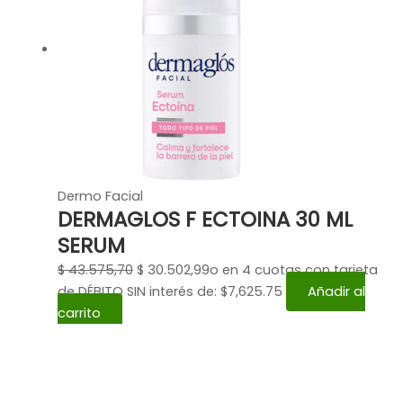
Dermo Facial
DERMAGLOS F ECTOINA 30 ML
SERUM
$
43.575,70
$
30.502,99
o en 4 cuotas con tarjeta
de DÉBITO SIN interés de: $7,625.75
Añadir al
carrito