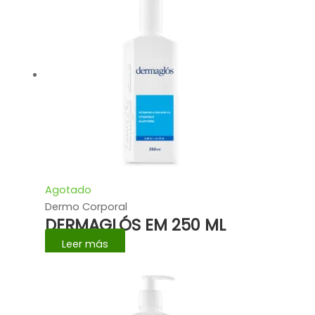
Agotado
Dermo Corporal
DERMAGLÓS EM 250 ML
Leer más