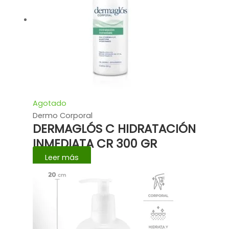
Agotado
Dermo Corporal
DERMAGLÓS C HIDRATACIÓN
INMEDIATA CR 300 GR
Leer más