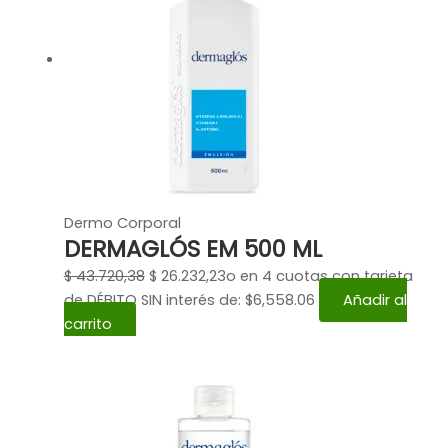
Dermo Corporal
DERMAGLÓS EM 500 ML
$
43.720,38
$
26.232,23
o en 4 cuotas con tarjeta
de DÉBITO SIN interés de: $6,558.06
Añadir al
carrito