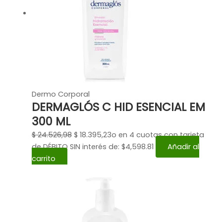
Dermo Corporal
DERMAGLÓS C HID ESENCIAL EM
300 ML
$
24.526,98
$
18.395,23
o en 4 cuotas con tarjeta
de DÉBITO SIN interés de: $4,598.81
Añadir al
carrito