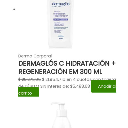
Dermo Corporal
DERMAGLÓS C HIDRATACIÓN +
REGENERACIÓN EM 300 ML
$
29.272,95
$
21.954,71
o en 4 cuotas con tarjeta
de DÉBITO SIN interés de: $5,488.68
Añadir al
carrito