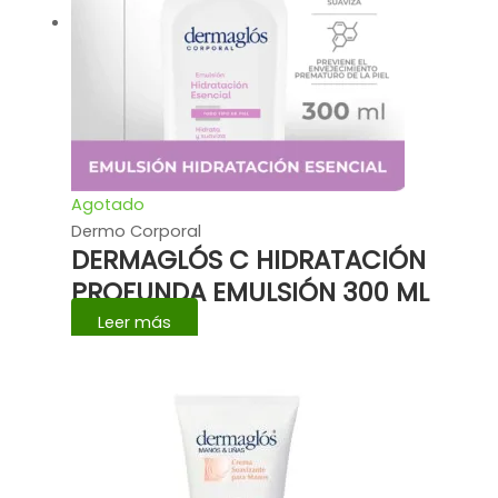
Agotado
Dermo Corporal
DERMAGLÓS C HIDRATACIÓN
PROFUNDA EMULSIÓN 300 ML
Leer más