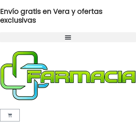
Ir
Envío gratis en Vera y ofertas
al
contenido
exclusivas
Cart