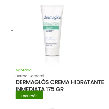
Agotado
Dermo Corporal
DERMAGLÓS CREMA HIDRATANTE
INMEDIATA 175 GR
Leer más