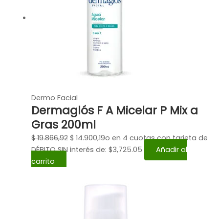
Dermo Facial
Dermaglós F A Micelar P Mix a
Gras 200ml
$
19.866,92
$
14.900,19
o en 4 cuotas con tarjeta de
DÉBITO SIN interés de: $3,725.05
Añadir al
carrito