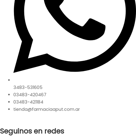
3483-531605
03483-420467
03483-421184
tienda@farmaciaaput.com.ar
Seguinos en redes