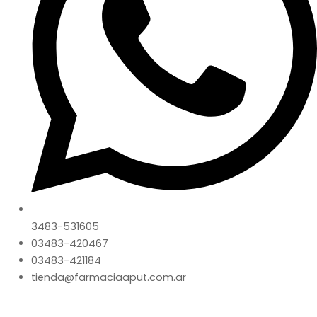
3483-531605
03483-420467
03483-421184
tienda@farmaciaaput.com.ar