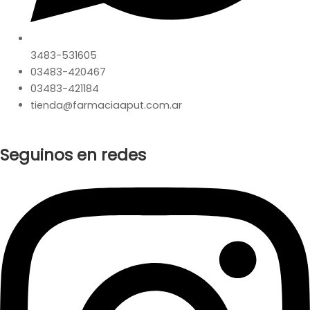
3483-531605
03483-420467
03483-421184
tienda@farmaciaaput.com.ar
Seguinos en redes
Instagram
Facebook