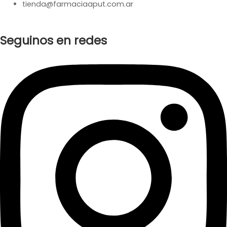
tienda@farmaciaaput.com.ar
Seguinos en redes
Instagram
Facebook