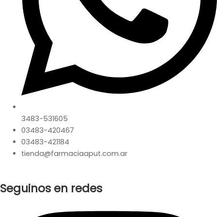
3483-531605
03483-420467
03483-421184
tienda@farmaciaaput.com.ar
Seguinos en redes
Instagram
Facebook