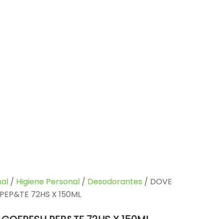
al
/
Higiene Personal
/
Desodorantes
/ DOVE
PEP&TE 72HS X 150ML