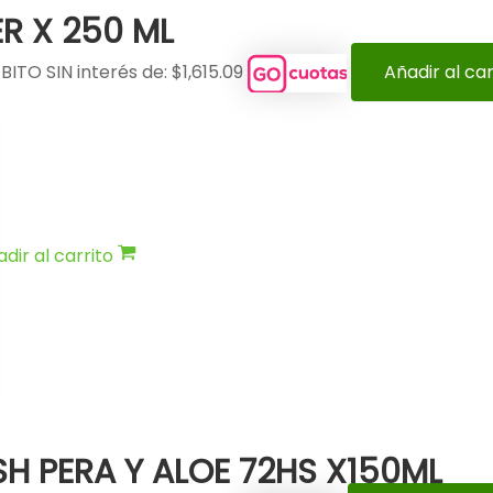
R X 250 ML
BITO SIN interés de: $1,615.09
Añadir al car
dir al carrito
H PERA Y ALOE 72HS X150ML