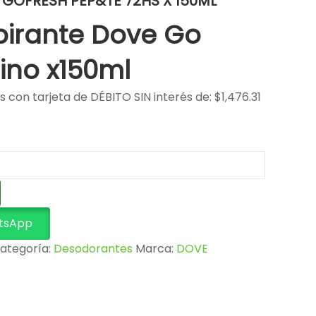
 GOFRESH PEP&TE 72HS X 150ML
pirante Dove Go
ino x150ml
s con tarjeta de DÉBITO SIN interés de: $1,476.31
tsApp
ategoría:
Desodorantes
Marca:
DOVE