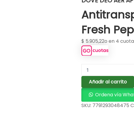
DOVE DEO AER AP
Antitrans
Fresh Pep
$
5.905,22
o en 4 cuota
Añadir al carrito
Ordena vía Wha
SKU:
7791293048475
C