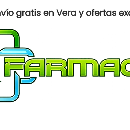
DOVE
DEO
ío gratis en Vera y ofertas ex
AER
AP
GOFRESH
PEP&TE
72HS
X
150ML
cantidad