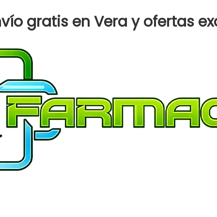
ESTRELLA
BABY
ío gratis en Vera y ofertas ex
C
RELAJANTE
50
UN
TOA
HUM
cantidad