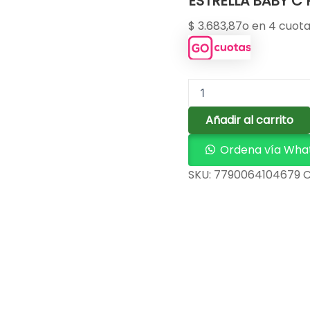
ESTRELLA BABY C
$
3.683,87
o en 4 cuota
Añadir al carrito
Ordena vía Wha
SKU:
7790064104679
C