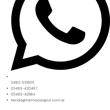
3483-531605
03483-420467
03483-421184
tienda@farmaciaaput.com.ar