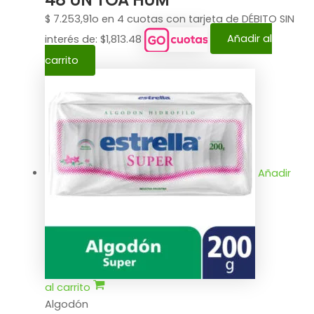
$
7.253,91
o en 4 cuotas con tarjeta de DÉBITO SIN
interés de: $1,813.48
Añadir al
carrito
Añadir
al carrito
Algodón