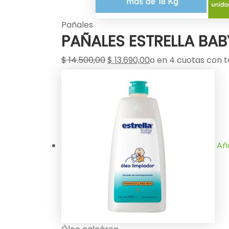
Pañales
PAÑALES ESTRELLA BABY
$
14.500,00
$
13.690,00
o en 4 cuotas con t
Aña