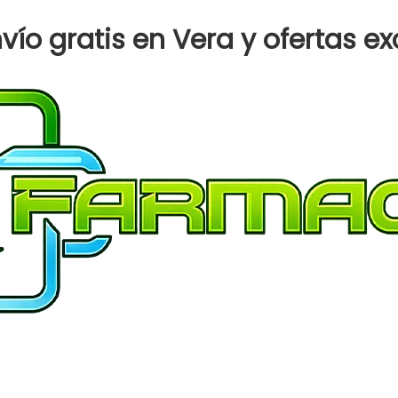
ESTRELLA
SUPER
ío gratis en Vera y ofertas ex
FAMILIAR
200
ALG
cantidad