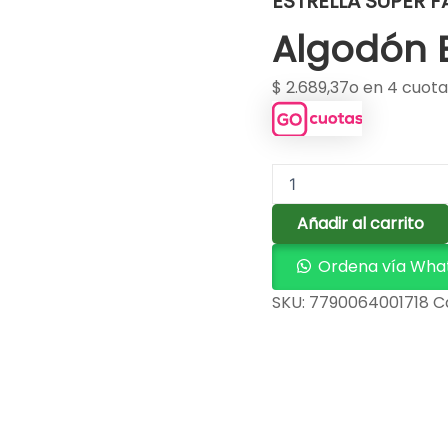
ESTRELLA SUPER F
Algodón E
$
2.689,37
o en 4 cuota
Añadir al carrito
Ordena vía Wha
SKU:
7790064001718
C