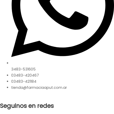
3483-531605
03483-420467
03483-421184
tienda@farmaciaaput.com.ar
Seguinos en redes
Instagram
Facebook