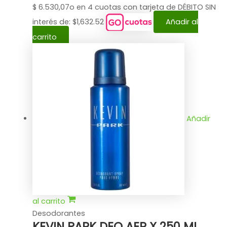
$
6.530,07
o en 4 cuotas con tarjeta de DÉBITO SIN
interés de: $1,632.52
Añadir al
carrito
Añadir
al carrito
Desodorantes
KEVIN PARK DEO AER X 250 ML