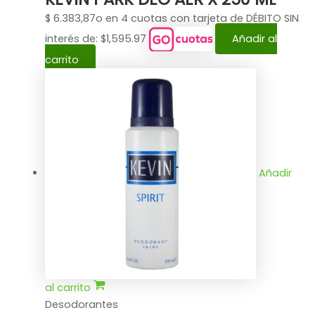
$
6.383,87
o en 4 cuotas con tarjeta de DÉBITO SIN
interés de: $1,595.97
Añadir al
carrito
Añadir
al carrito
Desodorantes